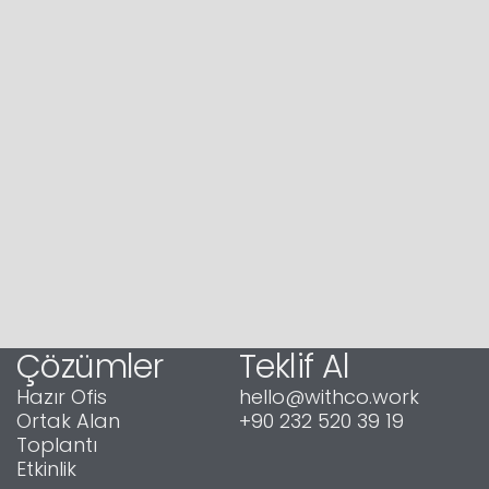
Çözümler
Teklif Al
Hazır Ofis
hello@withco.work
Ortak Alan
+90 232 520 39 19
Toplantı
Etkinlik