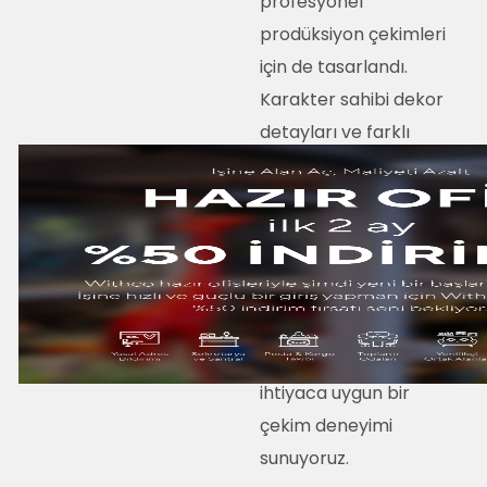
profesyonel
prodüksiyon çekimleri
için de tasarlandı.
Karakter sahibi dekor
detayları ve farklı
atmosfer
seçenekleriyle; reklam
çekimlerinden sosyal
medya içeriklerine,
röportajlardan marka
prodüksiyonlarına
kadar birçok farklı
ihtiyaca uygun bir
çekim deneyimi
sunuyoruz.