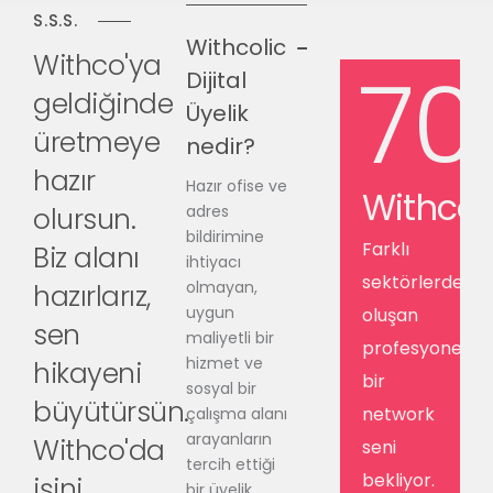
S.S.S.
Withcolic
Withco'ya
70
Dijital
geldiğinde
Üyelik
üretmeye
nedir?
hazır
Hazır ofise ve
Withcol
olursun.
adres
bildirimine
Farklı
Biz alanı
ihtiyacı
sektörlerden
olmayan,
hazırlarız,
uygun
oluşan
sen
maliyetli bir
profesyonel
hizmet ve
hikayeni
bir
sosyal bir
büyütürsün.
network
çalışma alanı
arayanların
Withco'da
seni
tercih ettiği
bekliyor.
işini
bir üyelik