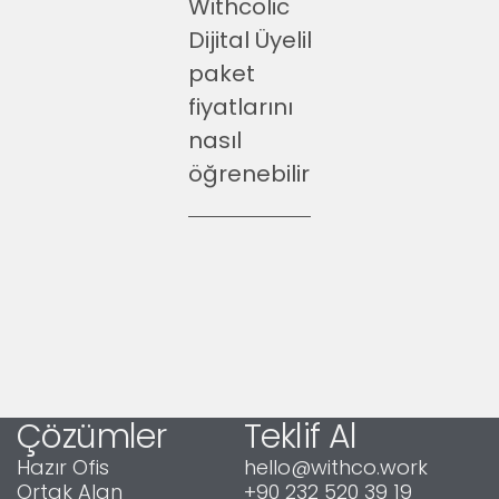
Withcolic
Dijital Üyelik
paket
fiyatlarını
nasıl
öğrenebilirim?
Çözümler
Teklif Al
Hazır Ofis
hello@withco.work
Ortak Alan
+90 232 520 39 19